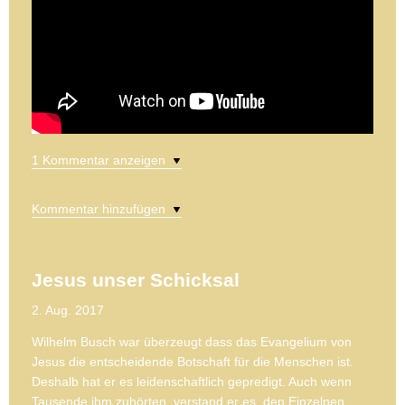
1 Kommentar anzeigen
Kommentar hinzufügen
Jesus unser Schicksal
2. Aug. 2017
Wilhelm Busch war überzeugt dass das Evangelium von
Jesus die entscheidende Botschaft für die Menschen ist.
Deshalb hat er es leidenschaftlich gepredigt. Auch wenn
Tausende ihm zuhörten, verstand er es, den Einzelnen