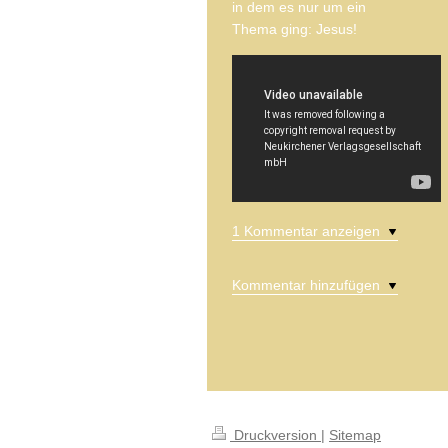
in dem es nur um ein
Thema ging: Jesus!
1 Kommentar anzeigen
Kommentar hinzufügen
Druckversion
|
Sitemap