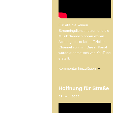
Für alle die keinen
Streamingdienst nutzen und die
Musik dennoch hören wollen.
Achtung, es ist kein offizieller
Channel von mir. Dieser Kanal
wurde automatisch von YouTube
erstellt.
Kommentar hinzufügen
Hoffnung für Straße
23. Mai 2022