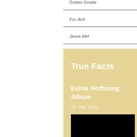
Gottes Gnade
Für dich
Jesus lebt
True Facts
Echte Hoffnung
Album
25. Dez. 2022