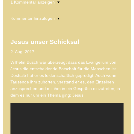
1 Kommentar anzeigen
Kommentar hinzufügen
Jesus unser Schicksal
2. Aug. 2017
Wilhelm Busch war überzeugt dass das Evangelium von
Jesus die entscheidende Botschaft für die Menschen ist.
Deshalb hat er es leidenschaftlich gepredigt. Auch wenn
Tausende ihm zuhörten, verstand er es, den Einzelnen
anzusprechen und mit ihm in ein Gespräch einzutreten, in
dem es nur um ein Thema ging: Jesus!